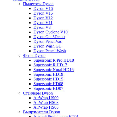
Пылесосы Dyson
Dyson V16
Dyson V15
Dyson V12
Dyson V11
Dyson V8
Dyson Cyclone V10
Dyson Gen5Detect
Dyson PencilVac
Dyson Wash G1
Dyson Pencil Wash
Фены Dyson
Supersonic R Pro HD18
Supersonic R HD17
Supersonic Nural HD16
Supersonic HD19
Supersonic HD15
Supersonic HD08
Supersonic HD07
Стайлеры Dyson
AirWrap HS09
AirWrap HS08
AirWrap HS05
Выпрямители Dyson
Airstrait Straightener HT01