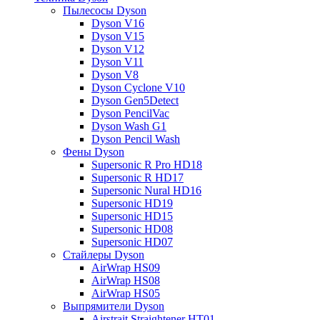
Пылесосы Dyson
Dyson V16
Dyson V15
Dyson V12
Dyson V11
Dyson V8
Dyson Cyclone V10
Dyson Gen5Detect
Dyson PencilVac
Dyson Wash G1
Dyson Pencil Wash
Фены Dyson
Supersonic R Pro HD18
Supersonic R HD17
Supersonic Nural HD16
Supersonic HD19
Supersonic HD15
Supersonic HD08
Supersonic HD07
Стайлеры Dyson
AirWrap HS09
AirWrap HS08
AirWrap HS05
Выпрямители Dyson
Airstrait Straightener HT01