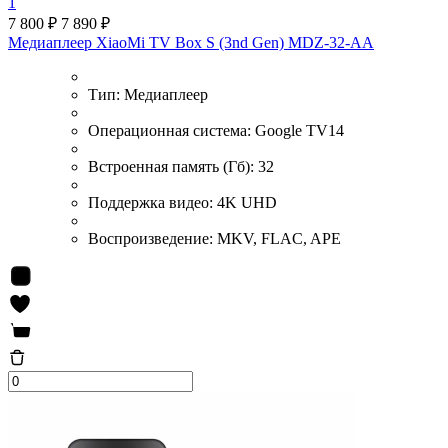
1
7 800 ₽
7 890 ₽
Медиаплеер XiaoMi TV Box S (3nd Gen) MDZ-32-AA
Тип:
Медиаплеер
Операционная система:
Google TV14
Встроенная память (Гб):
32
Поддержка видео:
4K UHD
Воспроизведение:
MKV, FLAC, APE