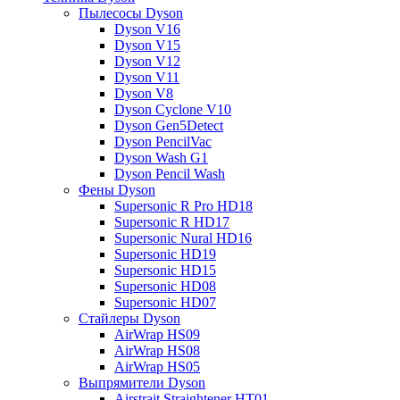
Пылесосы Dyson
Dyson V16
Dyson V15
Dyson V12
Dyson V11
Dyson V8
Dyson Cyclone V10
Dyson Gen5Detect
Dyson PencilVac
Dyson Wash G1
Dyson Pencil Wash
Фены Dyson
Supersonic R Pro HD18
Supersonic R HD17
Supersonic Nural HD16
Supersonic HD19
Supersonic HD15
Supersonic HD08
Supersonic HD07
Стайлеры Dyson
AirWrap HS09
AirWrap HS08
AirWrap HS05
Выпрямители Dyson
Airstrait Straightener HT01