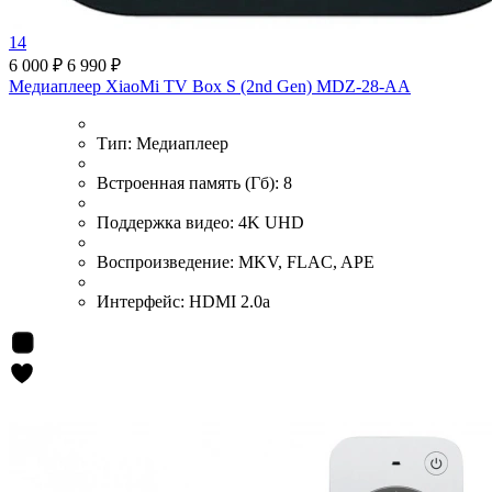
14
6 000 ₽
6 990 ₽
Медиаплеер XiaoMi TV Box S (2nd Gen) MDZ-28-AA
Тип:
Медиаплеер
Встроенная память (Гб):
8
Поддержка видео:
4K UHD
Воспроизведение:
MKV, FLAC, APE
Интерфейс:
HDMI 2.0a