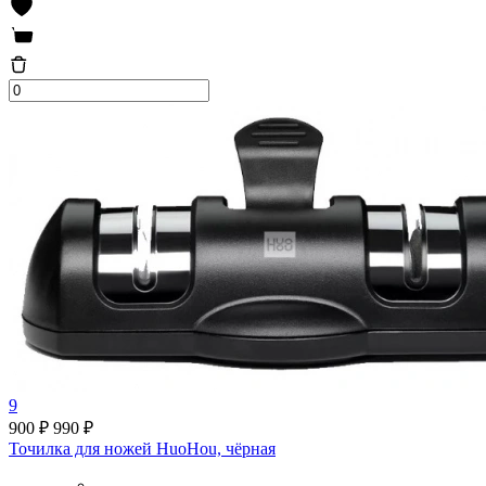
9
900 ₽
990 ₽
Точилка для ножей HuoHou, чёрная