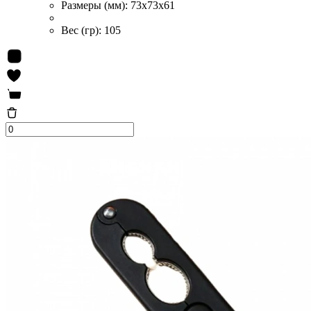
Размеры (мм):
73x73x61
Вес (гр):
105