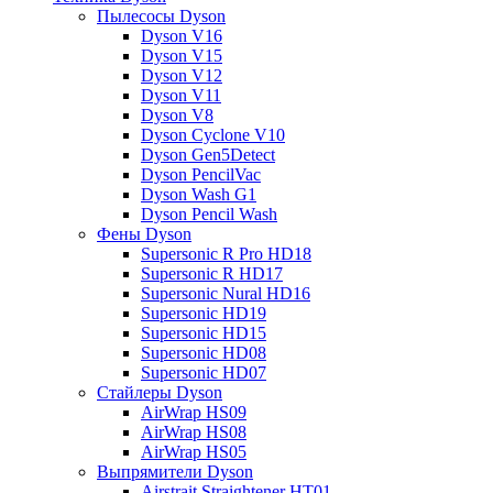
Пылесосы Dyson
Dyson V16
Dyson V15
Dyson V12
Dyson V11
Dyson V8
Dyson Cyclone V10
Dyson Gen5Detect
Dyson PencilVac
Dyson Wash G1
Dyson Pencil Wash
Фены Dyson
Supersonic R Pro HD18
Supersonic R HD17
Supersonic Nural HD16
Supersonic HD19
Supersonic HD15
Supersonic HD08
Supersonic HD07
Стайлеры Dyson
AirWrap HS09
AirWrap HS08
AirWrap HS05
Выпрямители Dyson
Airstrait Straightener HT01