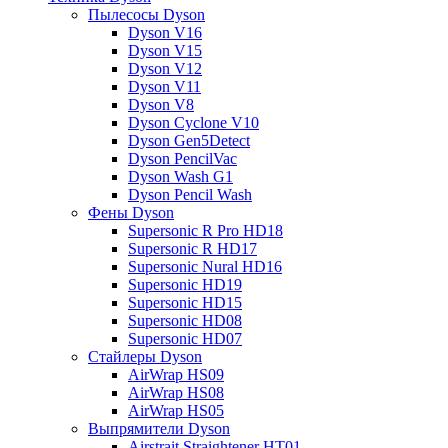
Пылесосы Dyson
Dyson V16
Dyson V15
Dyson V12
Dyson V11
Dyson V8
Dyson Cyclone V10
Dyson Gen5Detect
Dyson PencilVac
Dyson Wash G1
Dyson Pencil Wash
Фены Dyson
Supersonic R Pro HD18
Supersonic R HD17
Supersonic Nural HD16
Supersonic HD19
Supersonic HD15
Supersonic HD08
Supersonic HD07
Стайлеры Dyson
AirWrap HS09
AirWrap HS08
AirWrap HS05
Выпрямители Dyson
Airstrait Straightener HT01