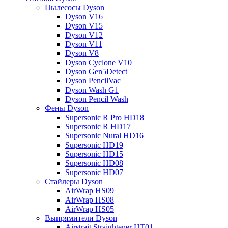
Пылесосы Dyson
Dyson V16
Dyson V15
Dyson V12
Dyson V11
Dyson V8
Dyson Cyclone V10
Dyson Gen5Detect
Dyson PencilVac
Dyson Wash G1
Dyson Pencil Wash
Фены Dyson
Supersonic R Pro HD18
Supersonic R HD17
Supersonic Nural HD16
Supersonic HD19
Supersonic HD15
Supersonic HD08
Supersonic HD07
Стайлеры Dyson
AirWrap HS09
AirWrap HS08
AirWrap HS05
Выпрямители Dyson
Airstrait Straightener HT01