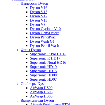
Пылесосы Dyson
Dyson V16
Dyson V15
Dyson V12
Dyson V11
Dyson V8
Dyson Cyclone V10
Dyson Gen5Detect
Dyson PencilVac
Dyson Wash G1
Dyson Pencil Wash
Фены Dyson
Supersonic R Pro HD18
Supersonic R HD17
Supersonic Nural HD16
Supersonic HD19
Supersonic HD15
Supersonic HD08
Supersonic HD07
Стайлеры Dyson
AirWrap HS09
AirWrap HS08
AirWrap HS05
Выпрямители Dyson
Airstrait Straightener HT01