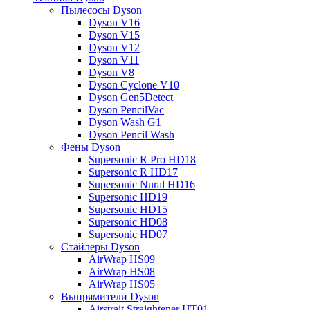
Пылесосы Dyson
Dyson V16
Dyson V15
Dyson V12
Dyson V11
Dyson V8
Dyson Cyclone V10
Dyson Gen5Detect
Dyson PencilVac
Dyson Wash G1
Dyson Pencil Wash
Фены Dyson
Supersonic R Pro HD18
Supersonic R HD17
Supersonic Nural HD16
Supersonic HD19
Supersonic HD15
Supersonic HD08
Supersonic HD07
Стайлеры Dyson
AirWrap HS09
AirWrap HS08
AirWrap HS05
Выпрямители Dyson
Airstrait Straightener HT01