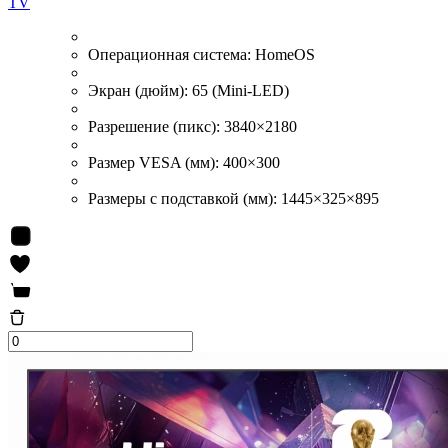
TV
Операционная система:
HomeOS
Экран (дюйм):
65 (Mini-LED)
Разрешение (пикс):
3840×2180
Размер VESA (мм):
400×300
Размеры с подставкой (мм):
1445×325×895