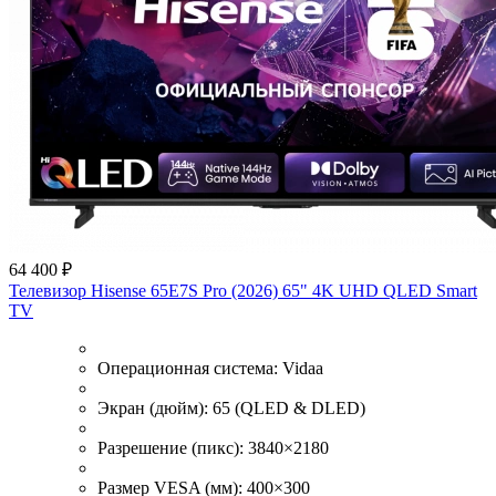
64 400 ₽
Телевизор Hisense 65E7S Pro (2026) 65" 4K UHD QLED Smart
TV
Операционная система:
Vidaa
Экран (дюйм):
65 (QLED & DLED)
Разрешение (пикс):
3840×2180
Размер VESA (мм):
400×300