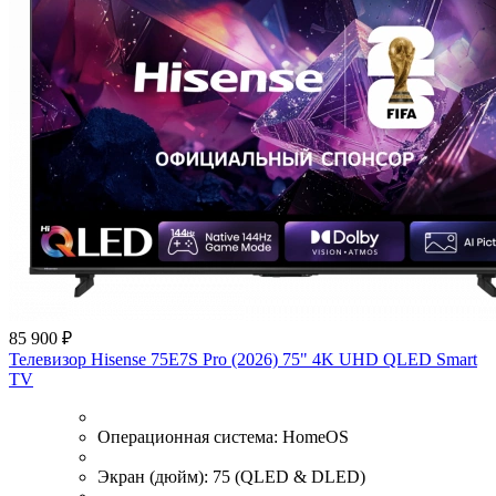
85 900 ₽
Телевизор Hisense 75E7S Pro (2026) 75" 4K UHD QLED Smart
TV
Операционная система:
HomeOS
Экран (дюйм):
75 (QLED & DLED)