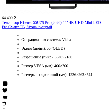
64 400 ₽
Телевизор Hisense 55U7S Pro (2026) 55" 4K UHD Mini-LED
Pro Смарт ТВ, Угольно-серый
Операционная система:
Vidaa
Экран (дюйм):
55 (QLED)
Разрешение (пикс):
3840×2180
Размер VESA (мм):
400×300
Размеры с подставкой (мм):
1226×263×744