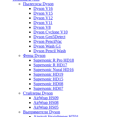
Пылесосы Dyson
Dyson V16
Dyson V15
Dyson V12
Dyson V11
Dyson V8
Dyson Cyclone V10
Dyson Gen5Detect
Dyson PencilVac
Dyson Wash G1
Dyson Pencil Wash
Фены Dyson
Supersonic R Pro HD18
Supersonic R HD17
Supersonic Nural HD16
Supersonic HD19
Supersonic HD15
Supersonic HD08
Supersonic HD07
Стайлеры Dyson
AirWrap HS09
AirWrap HS08
AirWrap HS05
Выпрямители Dyson
Airstrait Straightener HT01