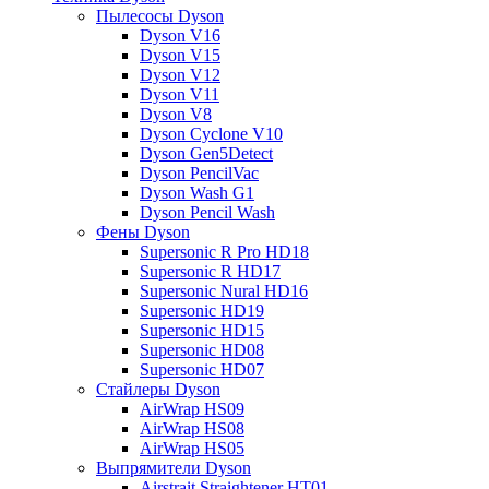
Пылесосы Dyson
Dyson V16
Dyson V15
Dyson V12
Dyson V11
Dyson V8
Dyson Cyclone V10
Dyson Gen5Detect
Dyson PencilVac
Dyson Wash G1
Dyson Pencil Wash
Фены Dyson
Supersonic R Pro HD18
Supersonic R HD17
Supersonic Nural HD16
Supersonic HD19
Supersonic HD15
Supersonic HD08
Supersonic HD07
Стайлеры Dyson
AirWrap HS09
AirWrap HS08
AirWrap HS05
Выпрямители Dyson
Airstrait Straightener HT01