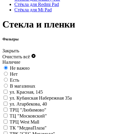
Стёкла для Redmi Pad
Стёкла для Mi Pad
Стекла и пленки
Фильтры
Закрыть
Очистить всё
Наличие
Не важно
Нет
Есть
В магазинах
ул. Красная, 145
ул. Кубанская Набережная 35а
ул. Атарбекова, 40
ТРЦ "Любимово"
ТЦ "Московский"
ТРЦ West Mall
ТК "МедиаПлаза"
ТРК "СБС Мегамолл"