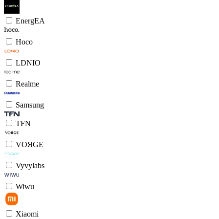
EnergEA
Hoco
LDNIO
Realme
Samsung
TFN
VOЯGE
Vyvylabs
Wiwu
Xiaomi