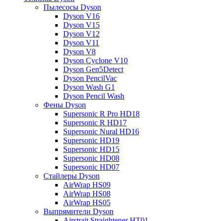
Пылесосы Dyson
Dyson V16
Dyson V15
Dyson V12
Dyson V11
Dyson V8
Dyson Cyclone V10
Dyson Gen5Detect
Dyson PencilVac
Dyson Wash G1
Dyson Pencil Wash
Фены Dyson
Supersonic R Pro HD18
Supersonic R HD17
Supersonic Nural HD16
Supersonic HD19
Supersonic HD15
Supersonic HD08
Supersonic HD07
Стайлеры Dyson
AirWrap HS09
AirWrap HS08
AirWrap HS05
Выпрямители Dyson
Airstrait Straightener HT01