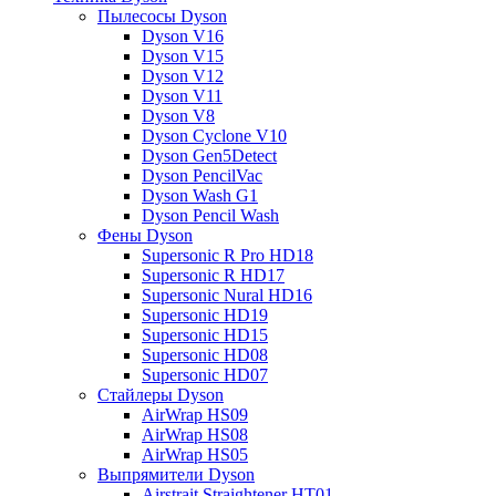
Пылесосы Dyson
Dyson V16
Dyson V15
Dyson V12
Dyson V11
Dyson V8
Dyson Cyclone V10
Dyson Gen5Detect
Dyson PencilVac
Dyson Wash G1
Dyson Pencil Wash
Фены Dyson
Supersonic R Pro HD18
Supersonic R HD17
Supersonic Nural HD16
Supersonic HD19
Supersonic HD15
Supersonic HD08
Supersonic HD07
Стайлеры Dyson
AirWrap HS09
AirWrap HS08
AirWrap HS05
Выпрямители Dyson
Airstrait Straightener HT01