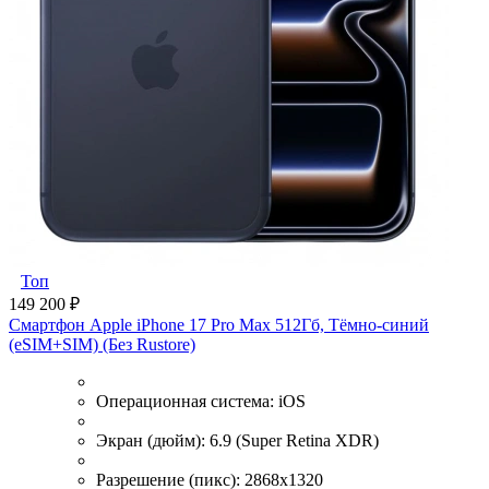
Топ
149 200 ₽
Смартфон Apple iPhone 17 Pro Max 512Гб, Тёмно-синий
(eSIM+SIM) (Без Rustore)
Операционная система:
iOS
Экран (дюйм):
6.9 (Super Retina XDR)
Разрешение (пикс):
2868x1320