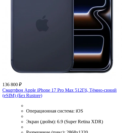
136 800 ₽
Смартфон Apple iPhone 17 Pro Max 512Гб, Тёмно-синий
(eSIM) (Без Rustore)
Операционная система:
iOS
Экран (дюйм):
6.9 (Super Retina XDR)
Разрешение (пикс):
2868x1320