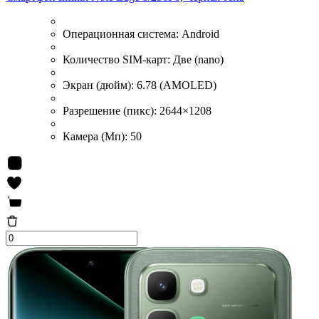
Операционная система:
Android
Количество SIM-карт:
Две (nano)
Экран (дюйм):
6.78 (AMOLED)
Разрешение (пикс):
2644×1208
Камера (Мп):
50