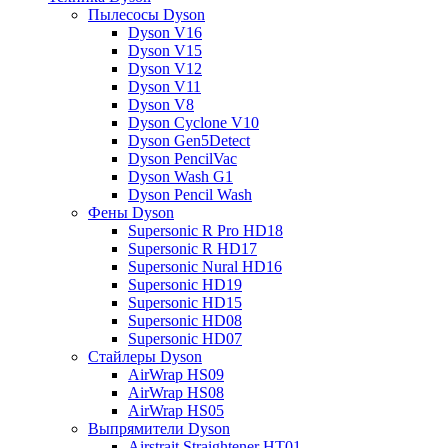
Пылесосы Dyson
Dyson V16
Dyson V15
Dyson V12
Dyson V11
Dyson V8
Dyson Cyclone V10
Dyson Gen5Detect
Dyson PencilVac
Dyson Wash G1
Dyson Pencil Wash
Фены Dyson
Supersonic R Pro HD18
Supersonic R HD17
Supersonic Nural HD16
Supersonic HD19
Supersonic HD15
Supersonic HD08
Supersonic HD07
Стайлеры Dyson
AirWrap HS09
AirWrap HS08
AirWrap HS05
Выпрямители Dyson
Airstrait Straightener HT01