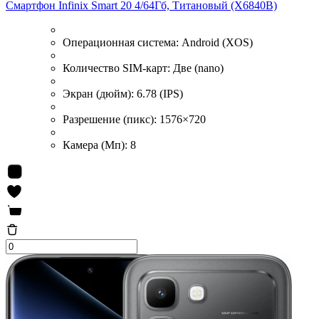
Смартфон Infinix Smart 20 4/64Гб, Титановый (X6840B)
Операционная система:
Android (XOS)
Количество SIM-карт:
Две (nano)
Экран (дюйм):
6.78 (IPS)
Разрешение (пикс):
1576×720
Камера (Мп):
8