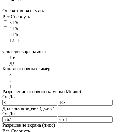
Оперативная память
Все
Свернуть
3 ГБ
4 ГБ
8 ГБ
12 ГБ
Слот для карт памяти
Нет
Да
Кол-во основных камер
3
2
1
Разрешение основной камеры (Мпикс)
От
До
Диагональ экрана (дюйм)
От
До
Разрешение экрана (пикс)
Все
Свернуть