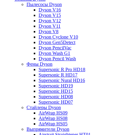
Пылесосы Dyson
Dyson V16
Dyson V15
Dyson V12
Dyson V11
Dyson V8
Dyson Cyclone V10
Dyson Gen5Detect
Dyson PencilVac
Dyson Wash G1
Dyson Pencil Wash
Фены Dyson
Supersonic R Pro HD18
Supersonic R HD17
Supersonic Nural HD16
Supersonic HD19
Supersonic HD15
Supersonic HD08
Supersonic HD07
Стайлеры Dyson
AirWrap HS09
AirWrap HS08
AirWrap HS05
Выпрямители Dyson
Airstrait Straightener HT01