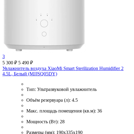
3
5 300 ₽
5 490 ₽
Увлажнитель воздуха XiaoMi Smart Sterilization Humidifier 2
4.5L, Белый (MJJSQ05DY)
Тип:
Ультразвуковой увлажнитель
Объём резервуара (л):
4.5
Макс. площадь помещения (кв.м):
36
Мощность (Вт):
28
Размеры (мм):
190х335х190