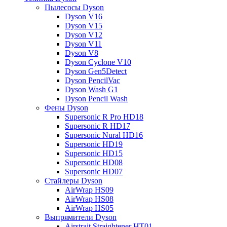
Пылесосы Dyson
Dyson V16
Dyson V15
Dyson V12
Dyson V11
Dyson V8
Dyson Cyclone V10
Dyson Gen5Detect
Dyson PencilVac
Dyson Wash G1
Dyson Pencil Wash
Фены Dyson
Supersonic R Pro HD18
Supersonic R HD17
Supersonic Nural HD16
Supersonic HD19
Supersonic HD15
Supersonic HD08
Supersonic HD07
Стайлеры Dyson
AirWrap HS09
AirWrap HS08
AirWrap HS05
Выпрямители Dyson
Airstrait Straightener HT01