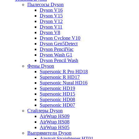
Пылесосы Dyson
Dyson V16
Dyson V15
Dyson V12
Dyson V11
Dyson V8
Dyson Cyclone V10
Dyson Gen5Detect
Dyson PencilVac
Dyson Wash G1
Dyson Pencil Wash
Фены Dyson
Supersonic R Pro HD18
Supersonic R HD17
Supersonic Nural HD16
Supersonic HD19
Supersonic HD15
Supersonic HD08
Supersonic HD07
Стайлеры Dyson
AirWrap HS09
AirWrap HS08
AirWrap HS05
Выпрямители Dyson
Airstrait Straightener HT01