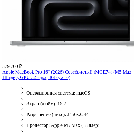
379 700 ₽
Apple MacBook Pro 16" (2026) Серебристый (MGE74) (M5 Max
18-ядер, GPU 32-ядра, 36Гб, 2Тб)
Операционная система:
macOS
Экран (дюйм):
16.2
Разрешение (пикс):
3456х2234
Процессор:
Apple M5 Max (18 ядер)