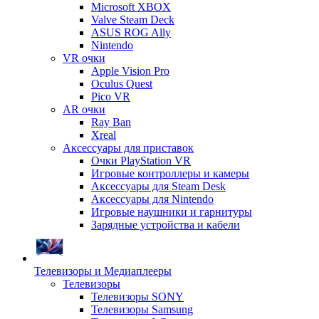
Microsoft XBOX
Valve Steam Deck
ASUS ROG Ally
Nintendo
VR очки
Apple Vision Pro
Oculus Quest
Pico VR
AR очки
Ray Ban
Xreal
Аксессуары для приставок
Очки PlayStation VR
Игровые контроллеры и камеры
Аксессуары для Steam Desk
Аксессуары для Nintendo
Игровые наушники и гарнитуры
Зарядные устройства и кабели
Телевизоры и Медиаплееры
Телевизоры
Телевизоры SONY
Телевизоры Samsung