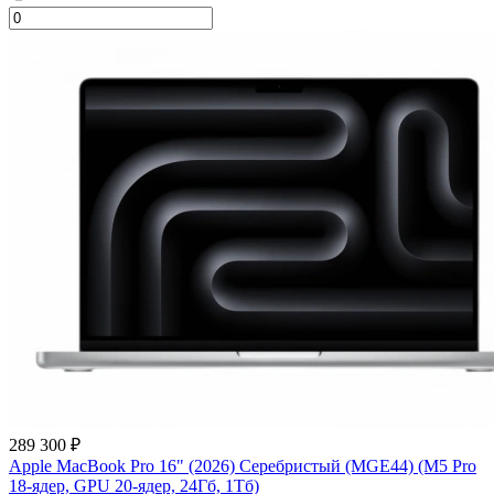
289 300 ₽
Apple MacBook Pro 16" (2026) Серебристый (MGE44) (M5 Pro
18-ядер, GPU 20-ядер, 24Гб, 1Тб)