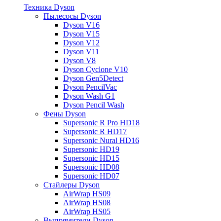
Техника Dyson
Пылесосы Dyson
Dyson V16
Dyson V15
Dyson V12
Dyson V11
Dyson V8
Dyson Cyclone V10
Dyson Gen5Detect
Dyson PencilVac
Dyson Wash G1
Dyson Pencil Wash
Фены Dyson
Supersonic R Pro HD18
Supersonic R HD17
Supersonic Nural HD16
Supersonic HD19
Supersonic HD15
Supersonic HD08
Supersonic HD07
Стайлеры Dyson
AirWrap HS09
AirWrap HS08
AirWrap HS05
Выпрямители Dyson