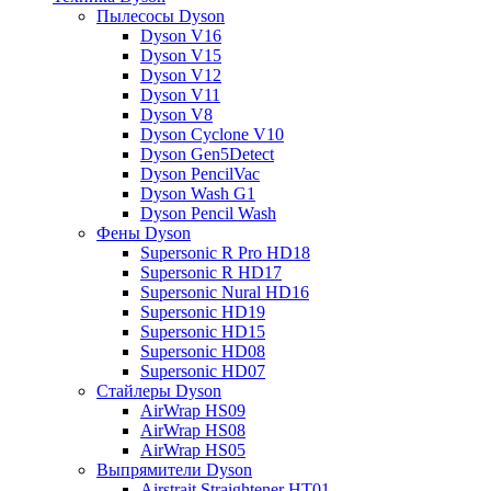
Пылесосы Dyson
Dyson V16
Dyson V15
Dyson V12
Dyson V11
Dyson V8
Dyson Cyclone V10
Dyson Gen5Detect
Dyson PencilVac
Dyson Wash G1
Dyson Pencil Wash
Фены Dyson
Supersonic R Pro HD18
Supersonic R HD17
Supersonic Nural HD16
Supersonic HD19
Supersonic HD15
Supersonic HD08
Supersonic HD07
Стайлеры Dyson
AirWrap HS09
AirWrap HS08
AirWrap HS05
Выпрямители Dyson
Airstrait Straightener HT01