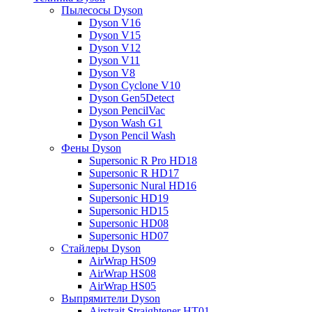
Пылесосы Dyson
Dyson V16
Dyson V15
Dyson V12
Dyson V11
Dyson V8
Dyson Cyclone V10
Dyson Gen5Detect
Dyson PencilVac
Dyson Wash G1
Dyson Pencil Wash
Фены Dyson
Supersonic R Pro HD18
Supersonic R HD17
Supersonic Nural HD16
Supersonic HD19
Supersonic HD15
Supersonic HD08
Supersonic HD07
Стайлеры Dyson
AirWrap HS09
AirWrap HS08
AirWrap HS05
Выпрямители Dyson
Airstrait Straightener HT01