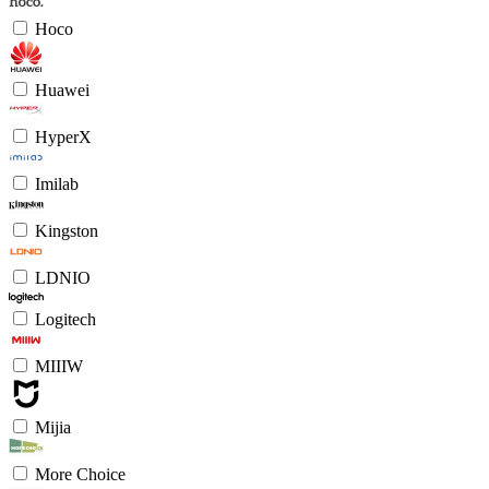
Hoco
Huawei
HyperX
Imilab
Kingston
LDNIO
Logitech
MIIIW
Mijia
More Choice