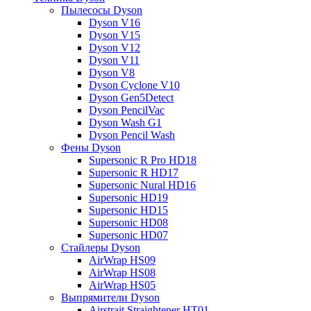
Пылесосы Dyson
Dyson V16
Dyson V15
Dyson V12
Dyson V11
Dyson V8
Dyson Cyclone V10
Dyson Gen5Detect
Dyson PencilVac
Dyson Wash G1
Dyson Pencil Wash
Фены Dyson
Supersonic R Pro HD18
Supersonic R HD17
Supersonic Nural HD16
Supersonic HD19
Supersonic HD15
Supersonic HD08
Supersonic HD07
Стайлеры Dyson
AirWrap HS09
AirWrap HS08
AirWrap HS05
Выпрямители Dyson
Airstrait Straightener HT01