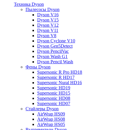
Техника Dyson
Пылесосы Dyson
Dyson V16
Dyson V15
Dyson V12
Dyson V11
Dyson V8
Dyson Cyclone V10
Dyson Gen5Detect
Dyson PencilVac
Dyson Wash G1
Dyson Pencil Wash
Фены Dyson
Supersonic R Pro HD18
Supersonic R HD17
Supersonic Nural HD16
Supersonic HD19
Supersonic HD15
Supersonic HD08
Supersonic HD07
Стайлеры Dyson
AirWrap HS09
AirWrap HS08
AirWrap HS05
Выпрямители Dyson