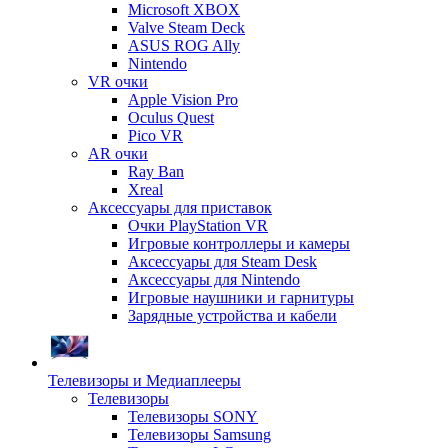
Microsoft XBOX
Valve Steam Deck
ASUS ROG Ally
Nintendo
VR очки
Apple Vision Pro
Oculus Quest
Pico VR
AR очки
Ray Ban
Xreal
Аксессуары для приставок
Очки PlayStation VR
Игровые контроллеры и камеры
Аксессуары для Steam Desk
Аксессуары для Nintendo
Игровые наушники и гарнитуры
Зарядные устройства и кабели
Телевизоры и Медиаплееры
Телевизоры
Телевизоры SONY
Телевизоры Samsung