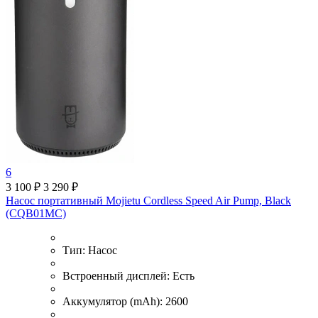
6
3 100 ₽
3 290 ₽
Насос портативный Mojietu Cordless Speed Air Pump, Black
(CQB01MC)
Тип:
Насос
Встроенный дисплей:
Есть
Аккумулятор (mAh):
2600