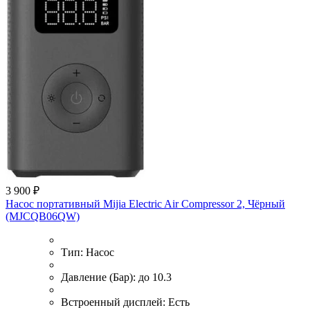
3 900 ₽
Насос портативный Mijia Electric Air Compressor 2, Чёрный
(MJCQB06QW)
Тип:
Насос
Давление (Бар):
до 10.3
Встроенный дисплей:
Есть