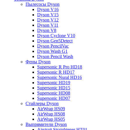
Пылесосы Dyson
Dyson V16
Dyson V15
Dyson V12
Dyson V11
Dyson V8
Dyson Cyclone V10
Dyson Gen5Detect
Dyson PencilVac
Dyson Wash G1
Dyson Pencil Wash
Фены Dyson
Supersonic R Pro HD18
Supersonic R HD17
Supersonic Nural HD16
Supersonic HD19
Supersonic HD15
Supersonic HD08
Supersonic HD07
Стайлеры Dyson
AirWrap HS09
AirWrap HS08
AirWrap HS05
Выпрямители Dyson
Airstrait Straightener HT01