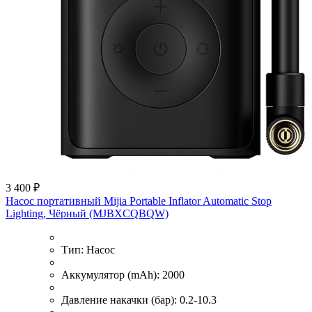
3 400 ₽
Насос портативный Mijia Portable Inflator Automatic Stop
Lighting, Чёрный (MJBXCQBQW)
Тип:
Насос
Аккумулятор (mAh):
2000
Давление накачки (бар):
0.2-10.3