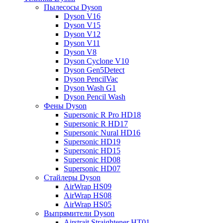
Пылесосы Dyson
Dyson V16
Dyson V15
Dyson V12
Dyson V11
Dyson V8
Dyson Cyclone V10
Dyson Gen5Detect
Dyson PencilVac
Dyson Wash G1
Dyson Pencil Wash
Фены Dyson
Supersonic R Pro HD18
Supersonic R HD17
Supersonic Nural HD16
Supersonic HD19
Supersonic HD15
Supersonic HD08
Supersonic HD07
Стайлеры Dyson
AirWrap HS09
AirWrap HS08
AirWrap HS05
Выпрямители Dyson
Airstrait Straightener HT01