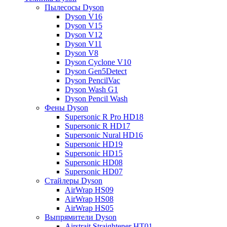
Пылесосы Dyson
Dyson V16
Dyson V15
Dyson V12
Dyson V11
Dyson V8
Dyson Cyclone V10
Dyson Gen5Detect
Dyson PencilVac
Dyson Wash G1
Dyson Pencil Wash
Фены Dyson
Supersonic R Pro HD18
Supersonic R HD17
Supersonic Nural HD16
Supersonic HD19
Supersonic HD15
Supersonic HD08
Supersonic HD07
Стайлеры Dyson
AirWrap HS09
AirWrap HS08
AirWrap HS05
Выпрямители Dyson
Airstrait Straightener HT01