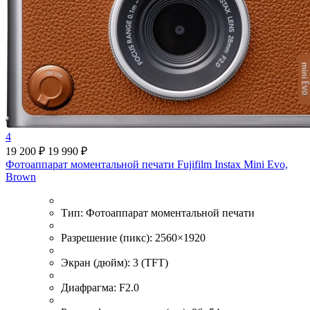
4
19 200 ₽
19 990 ₽
Фотоаппарат моментальной печати Fujifilm Instax Mini Evo,
Brown
Тип:
Фотоаппарат моментальной печати
Разрешение (пикс):
2560×1920
Экран (дюйм):
3 (TFT)
Диафрагма:
F2.0