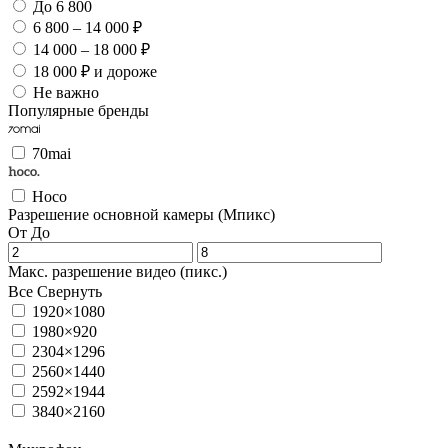
До 6 800
6 800 – 14 000 ₽
14 000 – 18 000 ₽
18 000 ₽ и дороже
Не важно
Популярные бренды
70mai
Hoco
Разрешение основной камеры (Мпикс)
От
До
Макс. разрешение видео (пикс.)
Все
Свернуть
1920×1080
1980×920
2304×1296
2560×1440
2592×1944
3840×2160