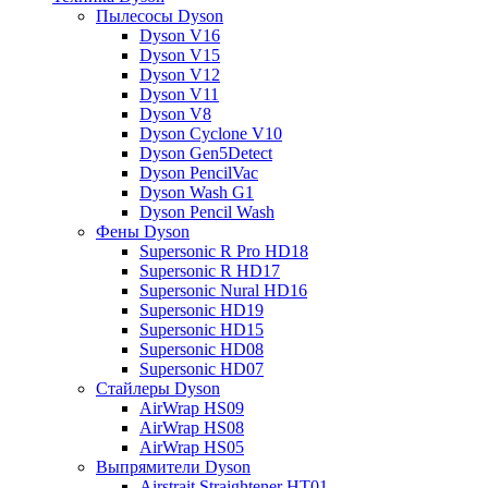
Пылесосы Dyson
Dyson V16
Dyson V15
Dyson V12
Dyson V11
Dyson V8
Dyson Cyclone V10
Dyson Gen5Detect
Dyson PencilVac
Dyson Wash G1
Dyson Pencil Wash
Фены Dyson
Supersonic R Pro HD18
Supersonic R HD17
Supersonic Nural HD16
Supersonic HD19
Supersonic HD15
Supersonic HD08
Supersonic HD07
Стайлеры Dyson
AirWrap HS09
AirWrap HS08
AirWrap HS05
Выпрямители Dyson
Airstrait Straightener HT01