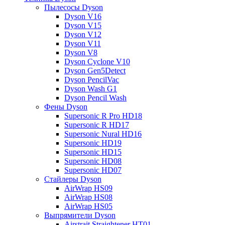
Пылесосы Dyson
Dyson V16
Dyson V15
Dyson V12
Dyson V11
Dyson V8
Dyson Cyclone V10
Dyson Gen5Detect
Dyson PencilVac
Dyson Wash G1
Dyson Pencil Wash
Фены Dyson
Supersonic R Pro HD18
Supersonic R HD17
Supersonic Nural HD16
Supersonic HD19
Supersonic HD15
Supersonic HD08
Supersonic HD07
Стайлеры Dyson
AirWrap HS09
AirWrap HS08
AirWrap HS05
Выпрямители Dyson
Airstrait Straightener HT01