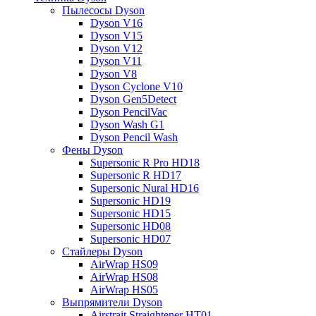
Пылесосы Dyson
Dyson V16
Dyson V15
Dyson V12
Dyson V11
Dyson V8
Dyson Cyclone V10
Dyson Gen5Detect
Dyson PencilVac
Dyson Wash G1
Dyson Pencil Wash
Фены Dyson
Supersonic R Pro HD18
Supersonic R HD17
Supersonic Nural HD16
Supersonic HD19
Supersonic HD15
Supersonic HD08
Supersonic HD07
Стайлеры Dyson
AirWrap HS09
AirWrap HS08
AirWrap HS05
Выпрямители Dyson
Airstrait Straightener HT01