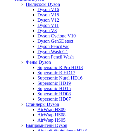
Пылесосы Dyson
Dyson V16
Dyson V15
Dyson V12
Dyson V11
Dyson V8
Dyson Cyclone V10
Dyson Gen5Detect
Dyson PencilVac
Dyson Wash G1
Dyson Pencil Wash
Фены Dyson
Supersonic R Pro HD18
Supersonic R HD17
Supersonic Nural HD16
Supersonic HD19
Supersonic HD15
Supersonic HD08
Supersonic HD07
Стайлеры Dyson
AirWrap HS09
AirWrap HS08
AirWrap HS05
Выпрямители Dyson
Airstrait Straightener HT01